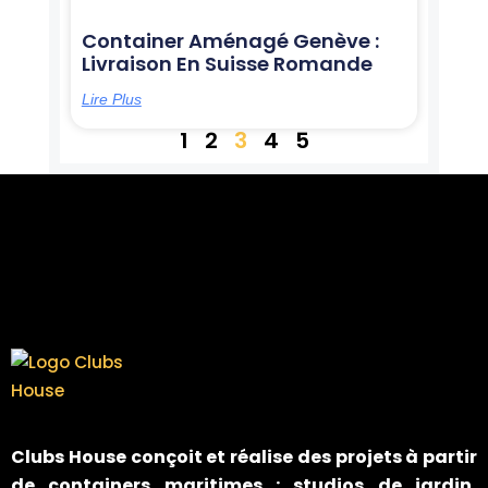
Container Aménagé Genève :
Livraison En Suisse Romande
Lire Plus
1
2
3
4
5
Clubs House
conçoit et réalise des projets à partir
de containers maritimes : studios de jardin,