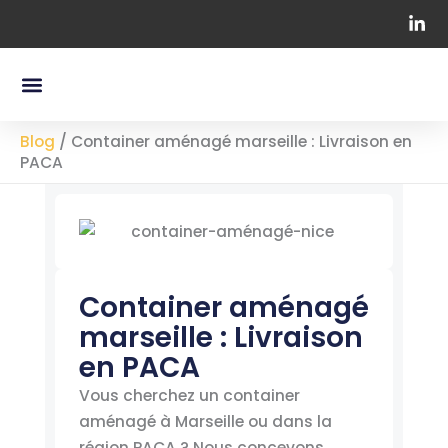
Aller
au
contenu
Menu
Nos Containers Maritimes
Chapiteaux Professionnels
Blog
/
Container aménagé marseille : Livraison en
PACA
Container aménagé
marseille : Livraison
en PACA
Vous cherchez un container
aménagé à Marseille ou dans la
région PACA ? Nous concevons,