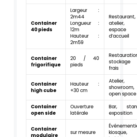
Largeur :
2m44
Restaurant,
Container
Longueur :
atelier,
40 pieds
12m
espace
Hauteur :
d’accueil
2m59
Restauratio
Container
20 / 40
stockage
frigorifique
pieds
frais
Atelier,
Container
Hauteur :
showroom,
high cube
+30 cm
open space
Container
Ouverture
Bar, stan
open side
latérale
exposition
Événementie
Container
sur mesure
kiosque,
modulaire