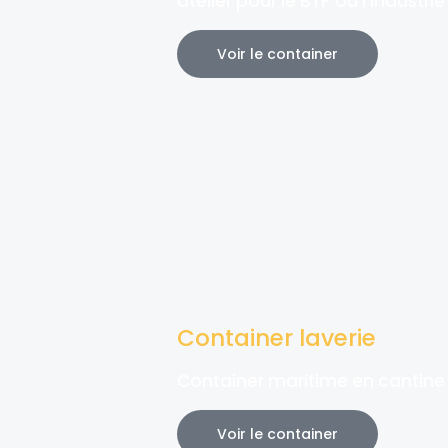
atelier pour le BTP ou l'industrie
Voir le container
Container laverie
Container maritime en cantine
Voir le container