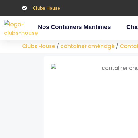
Aller
Clubs House
au
contenu
Nos Containers Maritimes
Cha
Clubs House
/
container aménagé
/
Contai