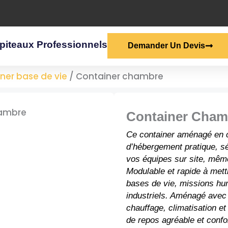
piteaux Professionnels
Demander Un Devis
ner base de vie
/
Container chambre
Container Cham
Ce
container aménagé
en c
d’hébergement pratique, sé
vos équipes sur site, même
Modulable et rapide à mettr
bases de vie, missions hu
industriels. Aménagé avec 
chauffage, climatisation et
de repos agréable et conf