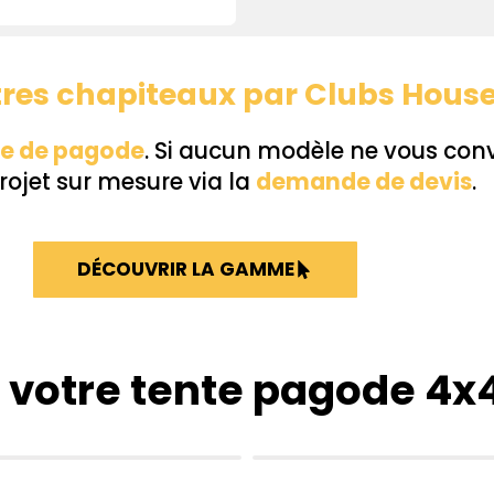
tres chapiteaux
par
Clubs Hous
e de pagode
. Si aucun modèle ne vous con
rojet sur mesure via la
demande de devis
.
DÉCOUVRIR LA GAMME
otre tente pagode 4x