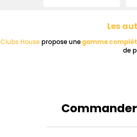
Les au
Clubs House
propose une
gamme complèt
de p
Commander v