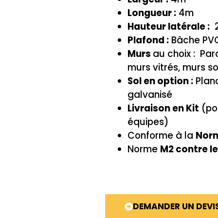
Longueur :
4m
Hauteur latérale :
2
Plafond :
Bâche PVC
Murs
au choix : Par
murs vitrés, murs so
Sol en option :
Planc
galvanisé
Livraison en Kit
(po
équipes)
Conforme à la
Nor
Norme
M2 contre le
DEMANDER UN DEVI