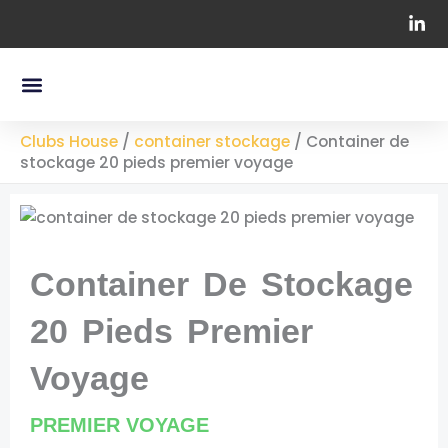
Aller
au
contenu
Menu
Nos Containers Maritimes
Chapiteaux Professionnels
Clubs House
/
container stockage
/
Container de
stockage 20 pieds premier voyage
Container De Stockage
20 Pieds Premier
Voyage
PREMIER VOYAGE