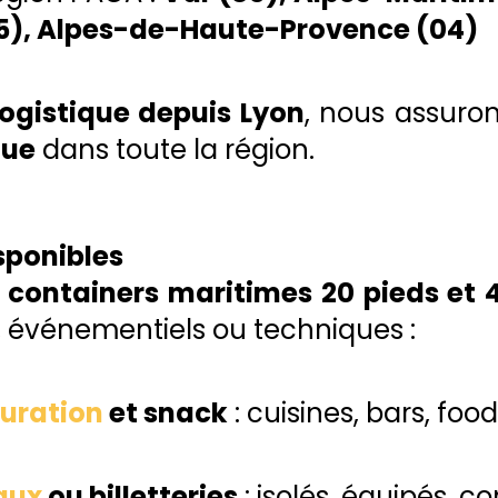
5), Alpes-de-Haute-Provence (04)
logistique depuis Lyon
, nous assuro
que
dans toute la région.
ponibles
s
containers maritimes 20 pieds et 
, événementiels ou techniques :
auration
et snack
: cuisines, bars, foo
aux
ou billetteries
: isolés, équipés, c