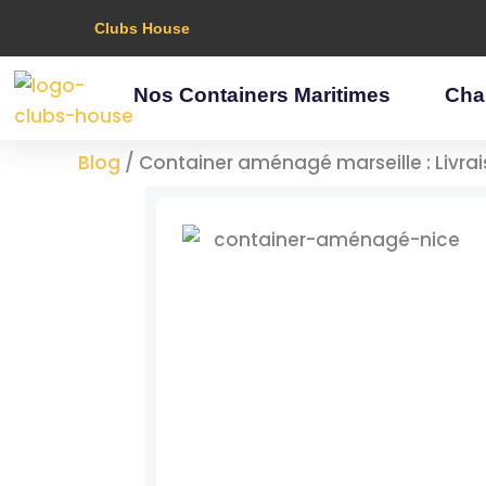
Aller
Clubs House
au
contenu
Nos Containers Maritimes
Cha
Blog
/
Container aménagé marseille : Livra