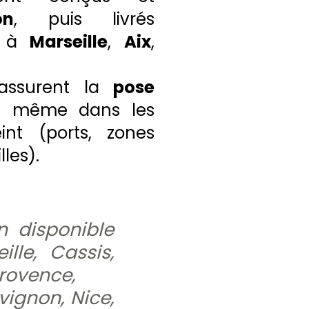
on
, puis livrés
te à
Marseille
,
Aix
,
assurent la
pose
, même dans les
int (ports, zones
lles).
n disponible
ille, Cassis,
rovence,
vignon, Nice,