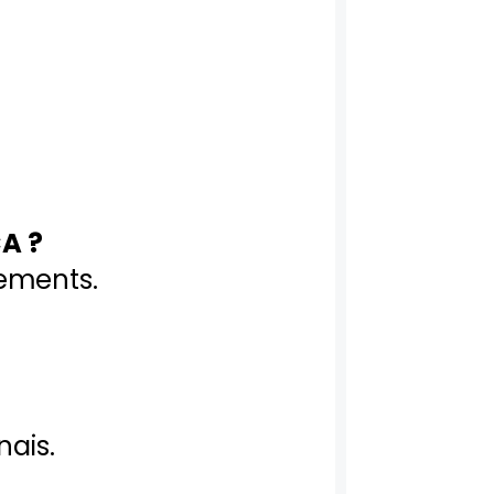
A ?
ements.
nais.