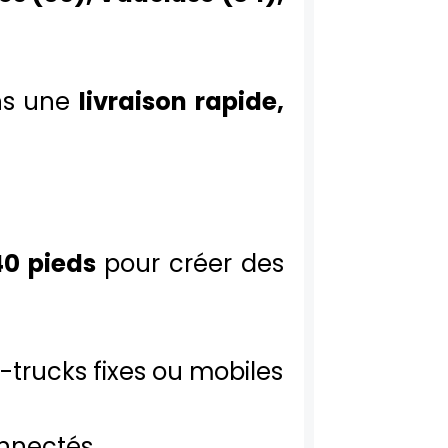
ns une
livraison rapide,
40 pieds
pour créer des
d-trucks fixes ou mobiles
onnectés