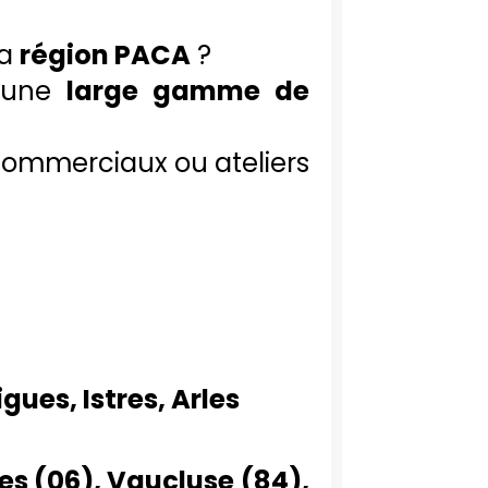
la
région PACA
?
une
large gamme de
 commerciaux ou ateliers
gues, Istres, Arles
es (06), Vaucluse (84),