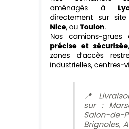
aménagés à
Ly
directement sur si
Nice
, ou
Toulon
.
Nos camions-grues 
précise et sécurisée
zones d’accès restre
industrielles, centres-vi
📍 Livraiso
sur : Marse
Salon-de-P
Brignoles, A