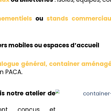
nementiels
ou
stands commerciau
ers mobiles ou espaces d’accueil
alogue général, container aménag
 en PACA.
is notre atelier de
sont conçus et