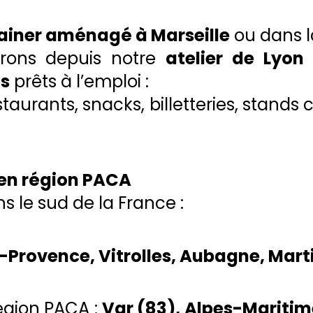
ainer aménagé à Marseille
ou dans 
vrons depuis notre
atelier de Lyon
és
prêts à l’emploi :
taurants, snacks, billetteries, stands
 en région PACA
s le sud de la France :
-Provence, Vitrolles, Aubagne, Marti
région PACA :
Var (83), Alpes-Maritim