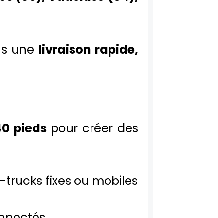
ns une
livraison rapide,
40 pieds
pour créer des
d-trucks fixes ou mobiles
onnectés