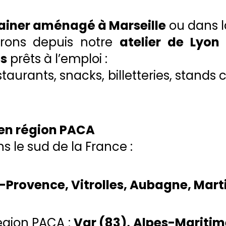
ainer aménagé à Marseille
ou dans 
vrons depuis notre
atelier de Lyon
és
prêts à l’emploi :
taurants, snacks, billetteries, stands
 en région PACA
s le sud de la France :
-Provence, Vitrolles, Aubagne, Marti
région PACA :
Var (83), Alpes-Maritim