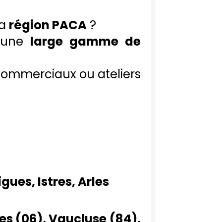
la
région PACA
?
une
large gamme de
 commerciaux ou ateliers
gues, Istres, Arles
es (06), Vaucluse (84),