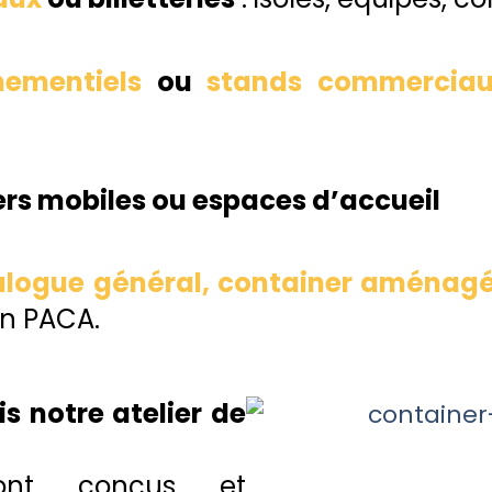
nementiels
ou
stands commerciau
ers mobiles ou espaces d’accueil
alogue général, container aménag
 en PACA.
is notre atelier de
sont conçus et