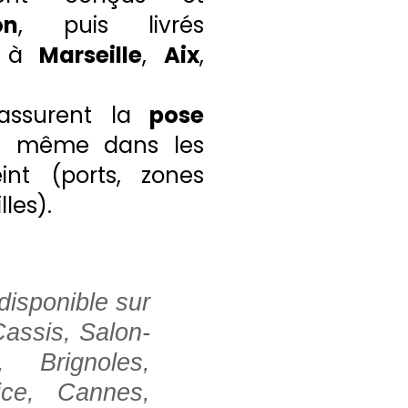
on
, puis livrés
te à
Marseille
,
Aix
,
assurent la
pose
, même dans les
int (ports, zones
lles).
disponible sur
Cassis, Salon-
, Brignoles,
ice, Cannes,