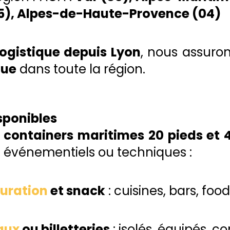
5), Alpes-de-Haute-Provence (04)
logistique depuis Lyon
, nous assuro
que
dans toute la région.
ponibles
s
containers maritimes 20 pieds et 
, événementiels ou techniques :
auration
et snack
: cuisines, bars, foo
aux
ou billetteries
: isolés, équipés, c