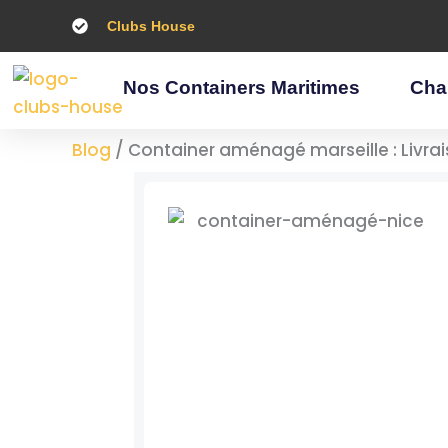
Aller
Clubs House
au
contenu
Nos Containers Maritimes
Cha
Blog
/
Container aménagé marseille : Livra