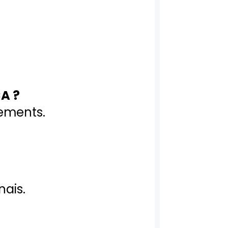
A ?
ements.
nais.