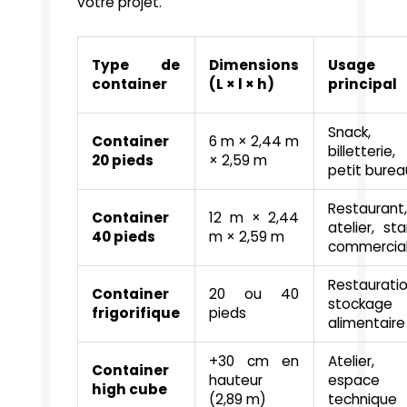
votre projet.
Type de
Dimensions
Usage
container
(L × l × h)
principal
Snack,
Container
6 m × 2,44 m
billetterie,
20 pieds
× 2,59 m
petit burea
Restaurant
Container
12 m × 2,44
atelier, st
40 pieds
m × 2,59 m
commercia
Restauratio
Container
20 ou 40
stockage
frigorifique
pieds
alimentaire
+30 cm en
Atelier,
Container
hauteur
espace
high cube
(2,89 m)
technique