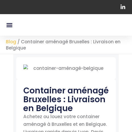
Aller
au
contenu
Menu
Nos Containers Maritimes
Chapiteaux Professionnels
Blog
/
Container aménagé Bruxelles : Livraison en
Belgique
Container aménagé
Bruxelles : Livraison
en Belgique
Achetez ou louez votre container
aménagé à Bruxelles et en Belgique.
Livraison rapide depuis Lyon. Devis