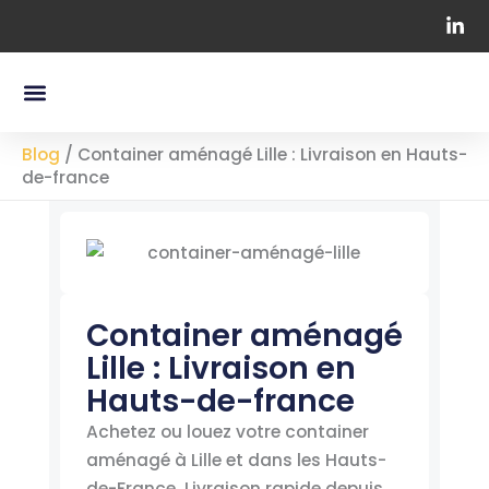
Aller
au
contenu
Menu
Nos Containers Maritimes
Chapiteaux Professionnels
Blog
/
Container aménagé Lille : Livraison en Hauts-
de-france
Container aménagé
Lille : Livraison en
Hauts-de-france
Achetez ou louez votre container
aménagé à Lille et dans les Hauts-
de-France. Livraison rapide depuis