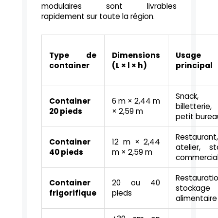
modulaires sont livrables
rapidement sur toute la région.
Type de
Dimensions
Usage
container
(L × l × h)
principal
Snack,
Container
6 m × 2,44 m
billetterie,
20 pieds
× 2,59 m
petit burea
Restaurant
Container
12 m × 2,44
atelier, s
40 pieds
m × 2,59 m
commercia
Restauratio
Container
20 ou 40
stockage
frigorifique
pieds
alimentaire