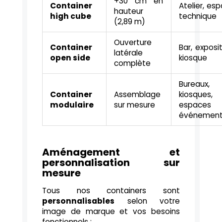
+30 cm en
Container
Atelier, es
hauteur
high cube
technique
(2,89 m)
Ouverture
Container
Bar, exposit
latérale
open side
kiosque
complète
Bureaux,
Container
Assemblage
kiosques,
modulaire
sur mesure
espaces
événement
Aménagement et
personnalisation sur
mesure
Tous nos containers sont
personnalisables
selon votre
image de marque et vos besoins
fonctionnels :