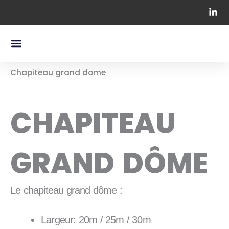
Aller
au
contenu
Menu
Nos Containers Maritimes
Chapiteaux Professionnels
Chapiteau grand dome
CHAPITEAU
GRAND DÔME
Le chapiteau grand dôme :
Largeur: 20m / 25m / 30m