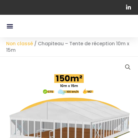
Aller
au
contenu
Menu
Nos Containers Maritimes
Chapiteaux Professionnels
Non classé
/
Chapiteau – Tente de réception 10m x
15m
Chapiteau
-
Tente
de
réception
10m
x
15m
quantity