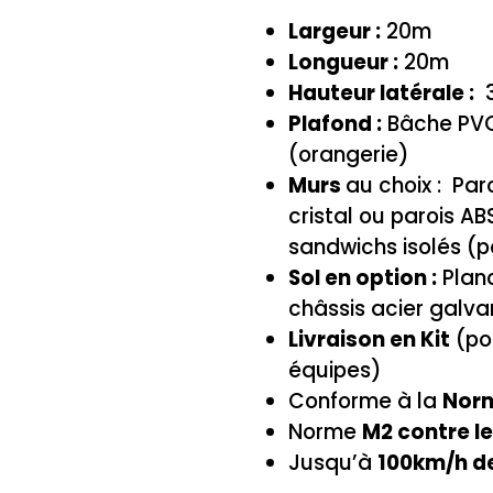
Largeur :
20m
Longueur :
20m
Hauteur latérale :
Plafond :
Bâche PVC 
(orangerie)
Murs
au choix : Pa
cristal ou parois A
sandwichs isolés (po
Sol en option :
Planc
châssis acier galva
Livraison en Kit
(po
équipes)
Conforme à la
Nor
Norme
M2 contre le
Jusqu’à
100km/h d