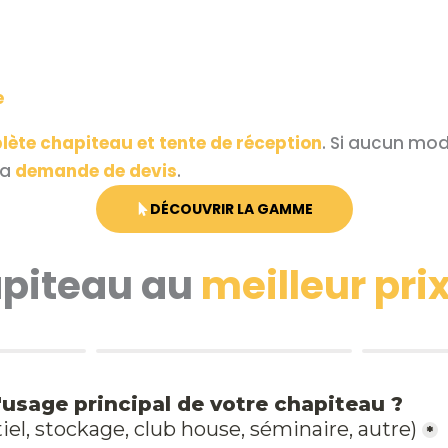
e
te chapiteau et tente de réception
. Si aucun mod
la
demande de devis
.
DÉCOUVRIR LA GAMME
piteau au
meilleur pri