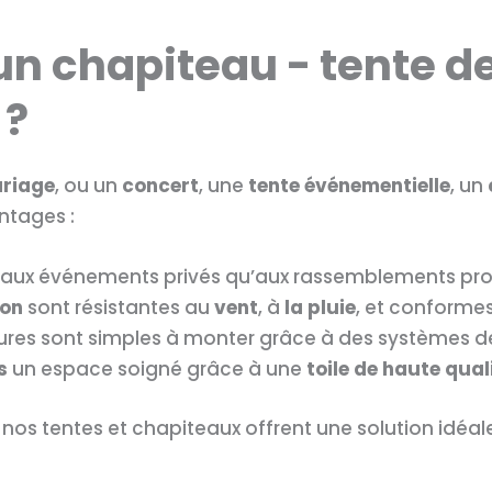
un chapiteau - tente d
 ?
riage
, ou un
concert
, une
tente événementielle
, un
ntages :
 aux événements privés qu’aux rassemblements pro
ion
sont résistantes au
vent
, à
la pluie
, et conforme
ures sont simples à monter grâce à des systèmes d
s
un espace soigné grâce à une
toile de haute qual
 nos tentes et chapiteaux offrent une solution idéal