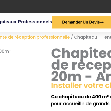
piteaux Professionnels
Demander Un Devis
nte de réception professionnelle
/
Chapiteau – Tent
Chapitea
de récep
20m - A
Installer votre
Ce chapiteau de 400 m²
pour accueillir de grand