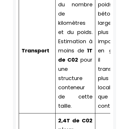
du nombre
poids du
de
béton est
kilomètres
largement
et du poids.
plus
Estimation à
important
Transport
moins de
1T
en général
de C02
pour
il est
une
transporté
structure
plus
conteneur
localement
de cette
que les
taille.
conteneurs.
2,4T de C02