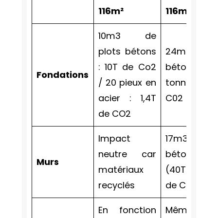
116m²
116m²
10m3 de
plots bétons
24m3 de
: 10T de Co2
béton : 24
Fondations
/ 20 pieux en
tonnes de
acier : 1,4T
C02
de CO2
Impact
17m3 de
neutre car
béton
Murs
matériaux
(40T) : 17T
recyclés
de CO2
En fonction
Même si le